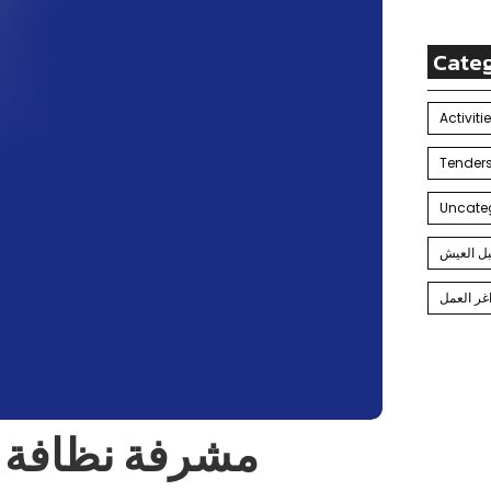
Cate
Activiti
Uncate
بل العيش
غر العمل
إعلان شاغر – Cleaner / مشرفة نظافة