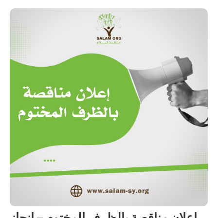
إعلان مناقصة بالظرف المختوم – إنجاز