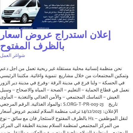
إعلان استدراج عروض أسعار
بالظرف المفتوح
شواغر العمل
نحن منظمة إنسانية محلية مستقلة غير ربحية تعمل من اجل دعم
وتمكين المجتمعات من خلال مشاريع تنموية واغاثية. مكتبنا الرئيسي
في الحسكة – ولنا فرع في مدينة الرقة -وفرع في مدينة دير الزور
نعمل في قطاع الحماية – التعليم – الصحة – المياه والاصحاح – وسبل
العيش – التماسك المجتمعي – والأمن الغذائي والتغذية – المأوى
والمواد الغذائية. الرقم المرجعي: S.ORG-T-PR-003-23 تاريخ
الإعلان: 14/12/2023 ترغب منظمة السلام لتقديم عروض أسعار
بالظرف المفتوح لاستئجار فان مع سائق – نوع H1 – لنقل الموظفين
من المركز المجتمعي لمنظمة السلام بمدينة الطبقة الى المركز
المجتمعي لمنظمة السلام بناحية المنصورة وبالعكس- والتنقل ضمن