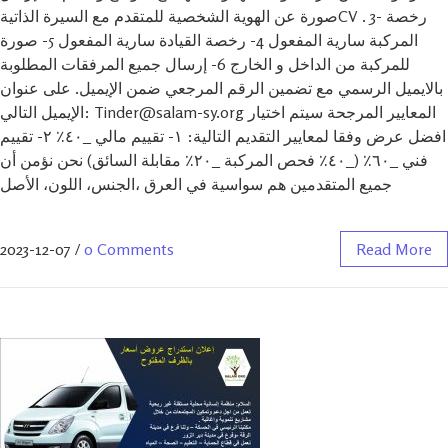
صورة عن الهوية الشخصية للمتقدم مع السيرة الذاتيةCV . 3- رخصة
المركبة سارية المفعول 4- رخصة القيادة سارية المفعول 5- صورة
للمركبة من الداخل و الخارج 6- إرسال جميع المرفقات المطلوبة
بالايميل الرسمي مع تضمين الرقم المرجعي ضمن الإيميل. على عنوان
الإيميل التالي: Tinder@salam-sy.org المعايير المرجحة سيتم اختيار
افضل عرض وفقا لمعايير التقديم التالية: ١- تقييم مالي _٤٠٪ ٢- تقييم
فني _٦٠٪ (_٤٠٪ فحص المركبة _٢٠٪ مقابلة السائق) نحن نؤمن أن
جميع المتقدمين هم سواسية في العرق ،الجنس، اللون، الأصل
2023-12-07
/
0 Comments
Read More