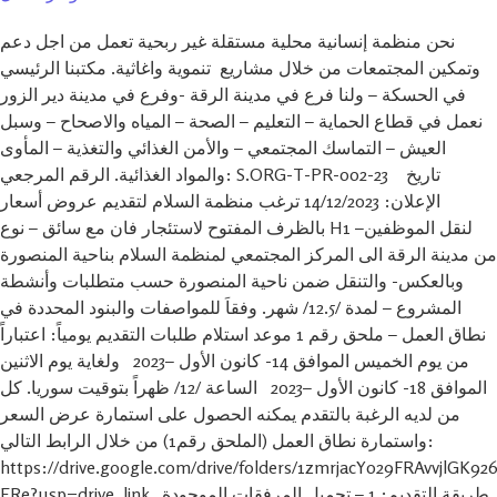
نحن منظمة إنسانية محلية مستقلة غير ربحية تعمل من اجل دعم
وتمكين المجتمعات من خلال مشاريع تنموية واغاثية. مكتبنا الرئيسي
في الحسكة – ولنا فرع في مدينة الرقة -وفرع في مدينة دير الزور
نعمل في قطاع الحماية – التعليم – الصحة – المياه والاصحاح – وسبل
العيش – التماسك المجتمعي – والأمن الغذائي والتغذية – المأوى
والمواد الغذائية. الرقم المرجعي: S.ORG-T-PR-002-23 تاريخ
الإعلان: 14/12/2023 ترغب منظمة السلام لتقديم عروض أسعار
بالظرف المفتوح لاستئجار فان مع سائق – نوع H1 –لنقل الموظفين
من مدينة الرقة الى المركز المجتمعي لمنظمة السلام بناحية المنصورة
وبالعكس- والتنقل ضمن ناحية المنصورة حسب متطلبات وأنشطة
المشروع – لمدة /12.5/ شهر. وفقاَ للمواصفات والبنود المحددة في
نطاق العمل – ملحق رقم 1 موعد استلام طلبات التقديم يومياً: اعتباراً
من يوم الخميس الموافق 14- كانون الأول –2023 ولغاية يوم الاثنين
الموافق 18- كانون الأول –2023 الساعة /12/ ظهراً بتوقيت سوريا. كل
من لديه الرغبة بالتقدم يمكنه الحصول على استمارة عرض السعر
واستمارة نطاق العمل (الملحق رقم1) من خلال الرابط التالي:
https://drive.google.com/drive/folders/1zmrjacY029FRAvvjlGK9
ERe?usp=drive_link طريقة التقديم: 1 – تحميل المرفقات الموجودة