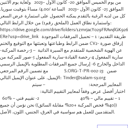
من يوم الخميس الموافق 20- كانون الأول –2023 ولغاية يوم الاثنين
الموافق 25- كانون الأول –2023 الساعة /4.00/ مساءً بتوقيت سوريا.
كل من لديه الرغبة بالتقدم يمكنه الحصول على استمارة عرض السعر
واستمارة نطاق العمل (الملحق رقم1) من خلال الرابط التالي:
https://drive.google.com/drive/folders/1zmrjacY029FRAvvjlGK9
ERe?usp=drive_link طريقة التقديم: 1 – تحميل المرفقات الموجودة
ضمن الرابط وطباعتها وتعبئتها مع التوقيع والختم CV2- إرفاق صورة
عن الهوية الشخصية للمتقدم مع السيرة الذاتية – 3-رخصة المركبة-
سارية المفعول 4-رخصة القيادة-سارية المفعول 5-صور للمركبة من
الداخل والخارج 6- إرسال جميع المرفقات المطلوبة بالإيميل الرسمي
مع تضمين الرقم المرجعي S.ORG-T-PR-002-23 ضمن
الإيميل. على عنوان الإيميل التالي: Tinder@salam-sy.org
المعايير المرجحة: – سيتم
اختيار أفضل عرض وفقاً لمعايير التقييم التالية:
1 – تقييم مالي – %40 2- تقييم فني – %60
((40% فحص المركبة +20% مقابلة السائق)) نحن نؤمن أن جميع
المتقدمين للعمل هم سواسية في العرق، الجنس، اللون، الأصل.