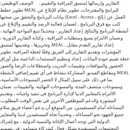
التقارير وارسالها لمنسق المراقبة والتقييم . الوصف الوظيفي:
تطوير خطط MEAL للبرامج والمقترحات. تطوير نظام للإبلاغ عن
بيانات البرنامج والتحقق من صحتها (Excel ، Access ، إلخ.) العمل عن
كثب مع فرق البرنامج ، لضمان فعالية الرصد والتقييم والإبلاغ عن
أنشطة البرنامج والنتائج. إعداد التقارير ، وتحديدًا تتبع المواعيد النهائية ،
وضمان الالتزام بصيغ ومتطلبات المراقبة ، وكتابة التقارير الدورية ،
وتحريرها ، وتقديمها لمنسق MEAL . إعداد تقارير التقدم مقابل
المؤشرات وتقديم التقارير إلى الفريق وفقًا لخطة المراقبة. تطوير
خطة تقييم جودة البيانات. إعداد وتنظيم المستندات الداعمة مثل أوراق
الحضور والموافقات وتقييمات التدريب واستطلاعات الرضا والصور
ومقاطع الفيديو. المشاركة بنشاط في أي تقييم إضافي لأنشطة MEAL
بما في ذلك على سبيل المثال لا الحصر المسوحات الأساسية،
ومسوحات منتصف المدة، والمسوحات النهائية، والتقييمات. ضمان
الالتزام بالمعايير الدنيا لإدارة البرنامج في تنفيذ واجباته ، وتقديم
المشورة والدعم للموظفين الآخرين في نفس الوقت المطلوب.
المساءلة أمام المستفيدين. من المتوقع أن يدعم أعضاء فريق سلام
جميع الجهود نحو المساءلة ، وتحديداً تجاه المستفيدين لدينا والمعايير
الدولية التي توجه أعمال الإغاثة والتنمية الدولية ، مع إشراك
المجتمعات المستفيدة بشكل فعال كشركاء متساوين في تصميم