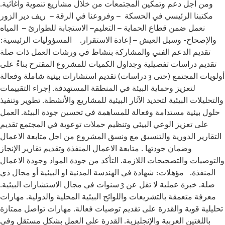
ومن اجل دعم وتمكين المجتمعات من خلال مشاريع تنموية واغاثية.
مكتبنا الرئيسي في الحسكة – وفروعنا في الرقة – ريف دير الزور
نعمل ضمن قطاع الحماية – التعليم– الاستجابة للطوارئ – المياه
والإصحاح- وسبل العيش – إعادة الاستقرار. المسؤوليات الرئيسية:
تقديم الدعم الفني والمشاركة بنشاط في ورشات العمل ذات صلة
تقديم دراسات تفصيلية وجداول الكميات للمشروع المقترح بناءً على
أولويات المجتمع (حتى 3 دراسات) تقديم استشارات بيئية شاملة وفعالة
لتعزيز وحماية البيئة في المنطقة المستهدفة. إجراء التقييمات
والتحليلات البيئية لتحديد الآثار البيئية للمشاريع والأنشطة. تطوير وتنفيذ
حلول بيئية مستدامة وفعالة للمساهمة في تحسين جودة البيئة. العمل
على تعزيز الوعي البيئي وتنظيم حملات توعوية في المجتمع تقديم
التقارير الدورية والتنسيق مع ونسق المشروع من اجل متابعة الاعمال
وضمان جودتها . متابعة الاعمال المنفذة وتقديم تقارير الإنجاز
والتوصيات والتصحيحات اللازمة. التأكد من جودة المواد وجودة الاعمال
المنفذة. مؤهلات: شهادة في الهندسة المدنية او البيئية أو مجال ذي
صلة. خبرة عملية لا تقل عن 3 سنوات في مجال الاستشارات البيئية.
معرفة متعمقة بالتشريعات واللوائح البيئية المحلية والدولية. مهارات
تحليلية قوية والقدرة على تقديم توصيات فعالة. مهارات تواصل ممتازة
باللغتين العربية والإنجليزية. القدرة على العمل بشكل مستقل وفي