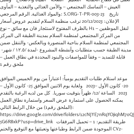
العيش – التماسك المجتمعي – والأمن الغذائي والتغذية – المأوى
والمواد الغذائية. الرقم المرجعي: S.ORG-T-PR-003-23 تاريخ
الإعلان: 20/12/2023 ترغب منظمة السلام لتقديم عروض أسعار
بالظرف المفتوح لاستئجار فان مع سائق – نوع H1 – لنقل الموظفين
من المركز المجتمعي لمنظمة السلام بمدينة الطبقة الى المركز
المجتمعي لمنظمة السلام بناحية المنصورة وبالعكس- والتنقل ضمن
مدينة الطبقة حسب متطلبات وأنشطة المشروع -لمدة /١٢.٥ / شهر-
قابلة للتمديد – وفقاَ للمواصفات والبنود المحددة في نطاق العمل –
ملحق رقم 1
موعد استلام طلبات التقديم يومياً: اعتباراً من يوم الخميس الموافق
20- كانون الأول –2023 ولغاية يوم الاثنين الموافق 25- كانون الأول –
2023 الساعة /12/ ظهراً بتوقيت سوريا. كل من لديه الرغبة بالتقدم
يمكنه الحصول على استمارة عرض السعر واستمارة نطاق العمل
(الملحق رقم1) من خلال الرابط التالي:
https://drive.google.com/drive/folders/12cNJYE7nRqYOjiqhM70
5G6R8xkP?usp=drive_link طريقة التقديم: 1 – تحميل المرفقات
الموجودة ضمن الرابط وطباعتها وتعبئتها مع التوقيع والختم CV2-