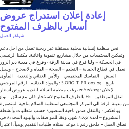
إعادة إعلان استدراج عروض
أسعار بالظرف المفتوح
شواغر العمل
نحن منظمة إنسانية محلية مستقلة غير ربحية تعمل من اجل دعم
وتمكين المجتمعات من خلال مشاريع تنموية واغاثية. مكتبنا الرئيسي
في الحسكة – ولنا فرع في مدينة الرقة -وفرع في مدينة دير الزور
نعمل في قطاع الحماية – التعليم – الصحة – المياه والاصحاح – وسبل
العيش – التماسك المجتمعي – والأمن الغذائي والتغذية – المأوى
والمواد الغذائية. الرقم المرجعي: S.ORG-T-PR-002-23 تاريخ
الإعلان: 20/12/2023 ترغب منظمة السلام لتقديم عروض أسعار
بالظرف المفتوح لاستئجار فان مع سائق – نوع H1 –لنقل الموظفين
من مدينة الرقة الى المركز المجتمعي لمنظمة السلام بناحية المنصورة
وبالعكس- والتنقل ضمن ناحية المنصورة حسب متطلبات وأنشطة
المشروع – لمدة /12.5/ شهر. وفقاَ للمواصفات والبنود المحددة في
نطاق العمل – ملحق رقم 1 موعد استلام طلبات التقديم يومياً: اعتباراً