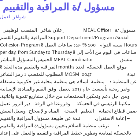
مسؤول /ة المراقبة والتقييم
شواغر العمل
إعلان شاغر المنصب الوظيفي MEAL Officer مسؤول /ة
المراقبة والتقييم القسم Support Department/Program /Social
Cohesion Program نسبة الدوام 100 % عدد ساعات العمل 8 Hours
per day, from Sunday to Thursday 8 ساعات في اليوم من الأحد إلى
الخميس المسؤول المباشر MEAL Coordinator منسق
المراقبة والتقييم مدة العقد 8 months موقع العمل الحسكة العدد
المطلوب للمنصب 1 رمز الشاغر MOSM 0047 نبذة
عن المنظمة : منظمة السلام هي منظمة محلية غير حكومية مستقلة
وغير ربحية تأسست عام 2015 ,نعمل وفق القيم والمبادئ الإنسانية
ومن اجل دعم وتمكين المجتمعات من خلال مشاريع تنموية واغاثية.
مكتبنا الرئيسي في الحسكة – وفروعنا في الرقة -دير الزور نعمل
ضمن قطاع الحماية – التعليم– الصحة – المياه والإصحاح- وسبل العيش
– إعادة الاستقرار. نبذة عن طبيعة مسؤول المراقبة والتقييم
: ترغب منظمة السلام بتعيين مسؤول/ة المراقبة والتقييم
بالحسكة لمتابعة وتطوير خطط المراقبة والتقييم والعمل على إعداد