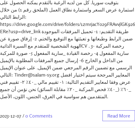
بتوقيت سوريا. كل من لديه الرغبة بالتقدم يمكنه الحصول على
استمارة عرض السعر واستمارة نطاق العمل (الملحق رقم 1) من خلال
الرابط التالي:
https://drive.google.com/drive/folders/1zmrjacY029FRAvvjlGK9
ERe?usp=drive_link طريقة التقديم: 1- تحميل المرفقات الموجودة
ضمن الرابط وطبعاتها و تعبئتها مع التوقيع والختم. 2- إرفاق صورة عن
الهوية الشخصية للمتقدم مع السيرة الذاتيةCV . 3- رخصة المركبة
سارية المفعول 4- رخصة القيادة _سارية المفعول 5- صورة للمركبة
من الداخل و الخارج 6- إرسال جميع المرفقات المطلوبة بالإيميل
الرسمي مع تضمين الرقم المرجعي ضمن الإيميل. على عنوان الإيميل
التالي: Tinder@salam-sy.org المعايير المرجحة سيتم اختيار افضل
عرض وفقا لمعايير التقديم التالية: ١- تقييم مالي _٤٠٪ ٢- تقييم فني
_٦٠٪ (_٤٠٪ فحص المركبة _٢٠٪ مقابلة السائق) نحن نؤمن أن جميع
المتقدمين هم سواسية في العرق، الجنس، اللون، الأصل.
2023-12-07
/
0 Comments
Read More