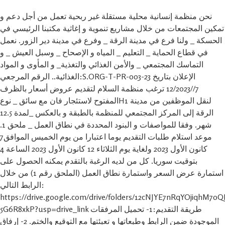
نحن منظمة إنسانية محلية مستقلة غير ربحية تعمل من أجل دعم و
تمكين المجتمعات من خلال مشاريع تنموية و إغاثية مكتبنا الرئيسي في
الحسكة _ ولنا فرع في مدينة الرقة _ وفرع في مدينة دير الزور. نعمل
في قطاع الحماية _ التعليم _ المياه و الإصحاح _ وسبل العيش _ و
التماسك المجتمعي _ والأمن الغذائي والتغذية_ و المأوى و المواد
الغذائية.. الرقم المرجعي:S.ORG-T-PR-003-23 الإعلان بتاريخ
7//12/2023 ترغب منظمة السلام لتقديم عروض أسعار بالظرف
المفتوح لاستئجار فان مع سائق _ نوعH1 لنقل الموظفين من مدينة
الرقة إلى المركز المجتمعي للمنظمة بالطبقة و بالعكس _لمدة 12.5
شهر. وفقا للمواصفات و البنود المحددة في نطاق العمل _ ملحق 1.
موعد استلام طلبات التقديم يوما اعتبارا من يوم الخميس الموافق7
كانون الأول 2023 ولغاية يوم الثلاثاء 12 كانون الأول 2023 الساعة 4
بتوقيت سوريا. كل من لديه الرغبة بالتقدم يمكنه الحصول على
استمارة عرض السعر واستمارة نطاق العمل (الملحق رقم 1) من خلال
الرابط التالي:
https://drive.google.com/drive/folders/12cNJYE7nRqYOjiqhM70
5G6R8xkP?usp=drive_link طريقة التقديم:1- تحميل المرفقات
الموجودة ضمن الرابط وطبعاتها و تعبئتها مع التوقيع والختم. 2- إرفاق