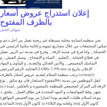
إعلان استدراج عروض أسعار
بالظرف المفتوح
شواغر العمل
نحن منظمة إنسانية محلية مستقلة غير ربحية تعمل من أجل دعم و
تمكين المجتمعات من خلال مشاريع تنموية و إغاثية مكتبنا الرئيسي في
الحسكة _ ولنا فرع في مدينة الرقة _ وفرع في مدينة دير الزور. نعمل
في قطاع الحماية _ التعليم _ المياه و الإصحاح _ وسبل العيش _ و
التماسك المجتمعي _ والأمن الغذائي والتغذية_ و المأوى و المواد
الغذائية. الرقم المرجعي:S.ORG-T-PR-002-23 الإعلان بتاريخ
7//12/2023 ترغب منظمة السلام لتقديم عروض أسعار بالظرف
المفتوح لاستئجار فان مع سائق _ نوعH1 لنقل الموظفين من مدينة
الرقة إلى المركز المجتمعي للمنظمة بالمنصورة و بالعكس _لمدة 12.5
شهر. وفقا للمواصفات و البنود المحددة في نطاق العمل _ ملحق 1.
موعد استلام طلبات التقديم يوما اعتبارا من يوم الخميس الموافق7
كانون الأول 2023 ولغاية يوم الثلاثاء 12 كانون الأول 2023 الساعة 4