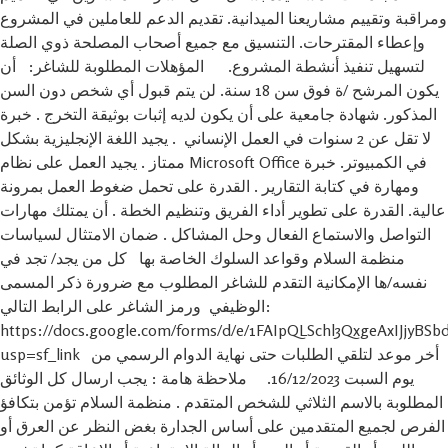
ومراقبة وتقييم مشاريعنا الميدانية. تقديم الدعم للعاملين في المشروع
وإعطاء المقترحات. التنسيق مع جميع أصحاب المصلحة ذوي الصلة
لتسهيل تنفيذ أنشطة المشروع. المؤهلات المطلوبة للشاغر: أن
يكون المرشح /ة فوق سن 18 سنة. لن يتم قبول أي شخص دون السن
المذكور. شهادة جامعية على أن يكون لديه إثبات بوثيقة التخرج . خبرة
لا تقل عن 2 سنوات في العمل الإنساني . يجيد اللغة الإنجليزية بشكل
ممتاز . يجيد العمل على نظام Microsoft Office في الكمبيوتر. خبرة
ومهارة في كتابة التقارير . القدرة على تحمل ضغوط العمل بمرونة
عالية. القدرة على تطوير أداء الفريق وتنظيم الخطة . أن يمتلك مهارات
التواصل والاستماع الفعال وحل المشاكل . ضمان الامتثال لسياسات
منظمة السلام وقواعد السلوك الخاصة بها كل من يجد/ تجد في
نفسه/ها الإمكانية التقدم للشاغر المطلوب مع ضرورة ذكر المسمى
الوظيفي ورمز الشاغر على الرابط التالي:
https://docs.google.com/forms/d/e/1FAIpQLSchl3QxgeAxIJj
usp=sf_link أخر موعد لتلقي الطلبات حتى نهاية الدوام الرسمي من
يوم السبت 16/12/2023. ملاحظة هامة : يجب ارسال كل الوثائق
المطلوبة بالاسم الثلاثي للشخص المتقدم . منظمة السلام تؤمن بتكافؤ
الفرص لجميع المتقدمين على أساس الجدارة بغض النظر عن العرق أو