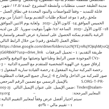
مدينة الطبقة حسب متطلبات وأنشطة المشروع -لمدة /١٢.٥ / شهر-
قابلة للتمديد – وفقاَ للمواصفات والبنود المحددة في نطاق العمل –
ملحق رقم 1 موعد استلام طلبات التقديم يومياً: اعتباراً من يوم
الخميس الموافق 14- كانون الأول –2023 ولغاية يوم الاثنين الموافق
18– كانون الأول –2023 الساعة /12/ ظهراً بتوقيت سوريا. كل من لديه
الرغبة بالتقدم يمكنه الحصول على استمارة عرض السعر واستمارة
نطاق العمل (الملحق رقم1) من خلال الرابط التالي:
https://drive.google.com/drive/folders/12cNJYE7nRqYOjiqhM70
5G6R8xkP?usp=drive_link طريقة التقديم: 1 – تحميل المرفقات
الموجودة ضمن الرابط وطباعتها وتعبئتها مع التوقيع والختم CV2-
إرفاق صورة عن الهوية الشخصية للمتقدم مع السيرة الذاتية – 3-
رخصة المركبة-سارية المفعول 4-رخصة القيادة-سارية المفعول 5-
صور للمركبة من الداخل والخارج 6- إرسال جميع المرفقات المطلوبة
بالإيميل الرسمي مع تضمين الرقم المرجعي S.ORG-T-PR-
003-23 ضمن الإيميل. على عنوان الإيميل التالي: Tinder@salam-
sy.org المعايير المرجحة: –
سيتم اختيار أفضل عرض وفقاً لمعايير التقييم التالية:
1 – تقييم مالي – %40 2-