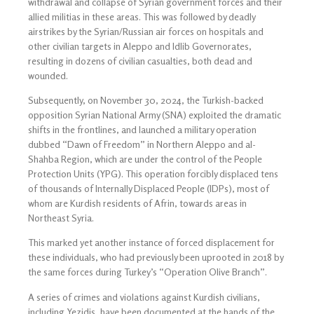
withdrawal and collapse of Syrian government forces and their
allied militias in these areas. This was followed by deadly
airstrikes by the Syrian/Russian air forces on hospitals and
other civilian targets in Aleppo and Idlib Governorates,
resulting in dozens of civilian casualties, both dead and
wounded.
Subsequently, on November 30, 2024, the Turkish-backed
opposition Syrian National Army (SNA) exploited the dramatic
shifts in the frontlines, and launched a military operation
dubbed “Dawn of Freedom” in Northern Aleppo and al-
Shahba Region, which are under the control of the People
Protection Units (YPG). This operation forcibly displaced tens
of thousands of Internally Displaced People (IDPs), most of
whom are Kurdish residents of Afrin, towards areas in
Northeast Syria.
This marked yet another instance of forced displacement for
these individuals, who had previously been uprooted in 2018 by
the same forces during Turkey’s “Operation Olive Branch”.
A series of crimes and violations against Kurdish civilians,
including Yezidis, have been documented at the hands of the