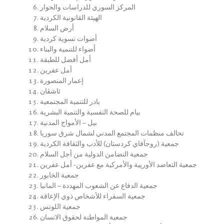
المركز السوري للدراسات والحوار
الهيئة القانونية الكردية
أرض السلام
أصوات نسوية كردية
أضواء للتنمية والبناء
أمل أفضل للطبقة
أمل عفرين
إعمار المنصورة
ئاشڤان
بادر للتنمية المجتمعية
بيام للصحة النفسية والتنمية البشرية
بيل – الأمواج المدنية
تحالف منظمات المجتمع المدني لشمال شرق سوريا
جمعية (روجآفاي كردستان) للأدب والثقافة الكردية
جمعية التضامن الدولية من أجل السلام
جمعية التعاضد الأورپية والأمركية مع عفرين- أمل عفرين
جمعية الخابور
جمعية الدفاع عن الشعوب المهددة – المانيا
جمعية السفراء للأشخاص ذوي الإعاقة
جمعية اللوتس
جمعية المواطنة لحقوق الانسان