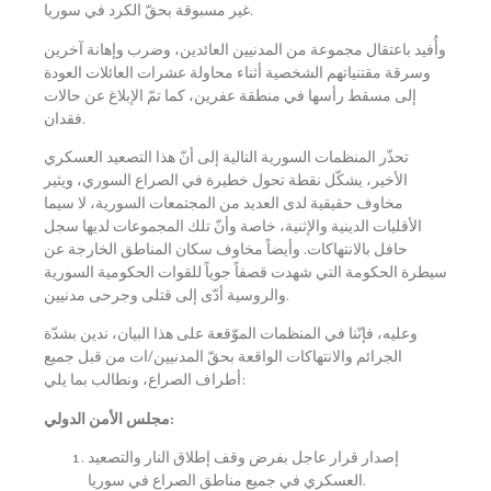
غير مسبوقة بحقّ الكرد في سوريا.
وأُفيد باعتقال مجموعة من المدنيين العائدين، وضرب وإهانة آخرين
وسرقة مقتنياتهم الشخصية أثناء محاولة عشرات العائلات العودة
إلى مسقط رأسها في منطقة عفرين، كما تمّ الإبلاغ عن حالات
فقدان.
تحذّر المنظمات السورية التالية إلى أنّ هذا التصعيد العسكري
الأخير، يشكّل نقطة تحول خطيرة في الصراع السوري، ويثير
مخاوف حقيقية لدى العديد من المجتمعات السورية، لا سيما
الأقليات الدينية والإثنية، خاصة وأنّ تلك المجموعات لديها سجل
حافل بالانتهاكات. وأيضاً مخاوف سكان المناطق الخارجة عن
سيطرة الحكومة التي شهدت قصفاً جوياً للقوات الحكومية السورية
والروسية أدّى إلى قتلى وجرحى مدنيين.
وعليه، فإنّنا في المنظمات الموّقعة على هذا البيان، ندين بشدّة
الجرائم والانتهاكات الواقعة بحقّ المدنيين/ات من قبل جميع
أطراف الصراع، ونطالب بما يلي:
مجلس الأمن الدولي:
إصدار قرار عاجل بفرض وقف إطلاق النار والتصعيد
العسكري في جميع مناطق الصراع في سوريا.