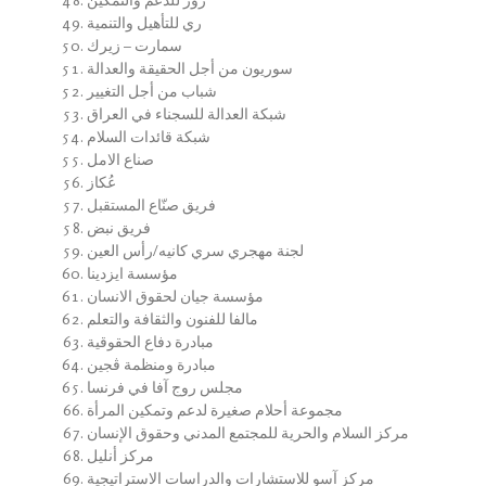
ري للتأهيل والتنمية
سمارت – زيرك
سوريون من أجل الحقيقة والعدالة
شباب من أجل التغيير
شبكة العدالة للسجناء في العراق
شبكة قائدات السلام
صناع الامل
عُكاز
فريق صنّاع المستقبل
فريق نبض
لجنة مهجري سري كانيه/رأس العين
مؤسسة ايزدينا
مؤسسة جيان لحقوق الانسان
مالفا للفنون والثقافة والتعلم
مبادرة دفاع الحقوقية
مبادرة ومنظمة ڤجين
مجلس روج آفا في فرنسا
مجموعة أحلام صغيرة لدعم وتمكين المرأة
مركز السلام والحرية للمجتمع المدني وحقوق الإنسان
مركز أنليل
مركز آسو للاستشارات والدراسات الاستراتيجية