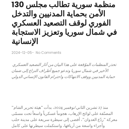
130 منظمة سورية تطالب مجلس
الأمن بحماية المدنيين والتدخل
الفوري لوقف التصعيد العسكري
في شمال سوريا وتعزيز الاستجابة
الإنسانية
2024-12-05
-
No Comments
تحذر المنظمات الموّقعة على هذا البيان من آثار التصعيد العسكري
الأخير في شمال سوريا وتدعو جميع أطراف النزاع إلى ضمان
حماية المدنيين ووقف الانتهاكات واحترام القانون الإنساني الدولي
منذ 27 تشرين الثاني/نوفمبر 2024، بدأت “هيئة تحرير الشام”
المصنّفة على لوائح الإرهاب، هجوماً عسكرياً واسعاً تحت مسمّى
معركة “ردّع العدوان”، أفضى إلى سيطرة سريعة على مدينة حلب
وأجزاء واسعة من أريافها، واستكملت سيطرتها على كامل