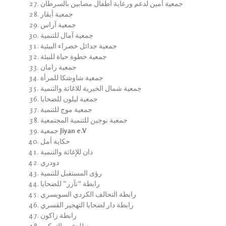
جمعية أمين لدعم ورعاية أطفال مصابين بالسرطان
جمعية أيڤار
جمعية آراس
جمعية آمال للتنمية
جمعية جدائل خضراء البيئية
جمعية خطوة حياة للبيئة
جمعية رامان
جمعية شاوشكا للمرأة
جمعية شمال الخيرية للاغاثة والتنمية
جمعية ليلون للضحايا
جمعية موج للتنمية
جمعية نوجين للتنمية المجتمعية
جمعية
Jiyan e.V
حكاية أمل
دان للإغاثة والتنمية
دودري
رؤى المستقبل للتنمية
رابطة “تآزر” للضحايا
رابطة التحالف الكردي السويسري
رابطة دار لضحايا التهجير القسري
رابطة زاكون
روز للدعم والتمكين