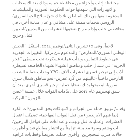
محافظة إدلب وأجزاء من محافظة حماه، وذلك بعد الانسحابات
والانهيارات التي شهدتها قوات الحكومة السورية والميليشيات
المدعومة منها من تلك المناطق. تلا ذلك شنّ سلاح الجو السوري/
الروسي هجمات مميتة على مشافي وأعيان مدنية أخرى في
محافظتي حلب وإدلب، راح ضحيتها العشرات من المدنيين/ات بين
قتيل وجريح.
لاحقاً، وفي 30 تشرين الثاني/نوفمبر 2024، استغّل “الجيش
الوطني السوري/المعارض” والمدعوم من تركيا، التغييرات الجذرية
في خطوط التماس، وبدأت عملية عسكرية تحت مسمّى “فجر
الحرية” في شمال حلب ومناطق الشهبا/الشهباء الخاضعة لسيطرة
وحدات حماية الشعب YPG، أدّت إلى تهجير قسري لعشرات آلاف
النازحين داخلياً -غالبيتهم من كُرد عفرين- نحو مناطق شمال شرق
سوريا، ليصبحوا بذلك ضحايا عملية تهجير قسري أخرى، بعد أن
سبق تهجيرهم عام 2018 على يدّ ذات القوات خلال عملية “غصن
الزيتون” التركية.
وقد تمّ توثيق جملة من الجرائم والانتهاكات بحق المدنيين/ات الكرد
(بما فيهم الايزيديين) من قبل القوات المهاجمة، تضمنّت اعتقال
العشرات، وعمليات قتل ونهب، واعتداءات على قوافل النازحين/
ات وشتم وسوء معاملة، تزامناً مع انتشار مقاطع فيديو أظهرت
حالات ضرب لمحتجزين، وأخرى حملت تحريضاً وخطابات كراهية