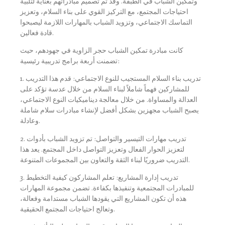
وتمكين الشباب في الطبقة. وقد تم تصميم مبادراتهم بعناية لتلبية
احتياجات المجتمع، مع التركيز القوي على بناء السلام، وتعزيز
التماسك الاجتماعي، وتزويد الشباب بالمهارات اللازمة ليصبحوا
قادة فعالين.
كانت مبادرة تمكين الشباب حجر الزاوية في جهودهم، حيث
تضمنت أربعة برامج تدريبية رئيسية:
1. تدريب بناء السلام المستجيب للنوع الاجتماعي: قدم هذا التدريب
للمشاركين فهماً شاملاً لبناء السلام من خلال عدسة تؤكد على
العدالة والمساواة. من خلال معالجة ديناميكيات النوع الاجتماعي،
يصبح الشباب مجهزين بشكل أفضل لإنشاء مبادرات سلام شاملة
وعادلة.
2. تدريب مهارات التيسير والتواصل: تم تزويد الشباب بأدوات
لتعزيز الحوار الفعال وتعزيز التواصل داخل المجتمع. يعد هذا
التدريب ضروريًا لبناء الثقة والتعاون بين المجموعات المتنوعة.
3. تدريب إدارة المشاريع: تعلم المشاركون كيفية التخطيط
للمبادرات المجتمعية وتنفيذها بكفاءة. تضمن مجموعة المهارات
هذه أن تكون المشاريع التي يقودها الشباب مستدامة وفعالة،
وتعالج احتياجات المجتمع الحقيقية.