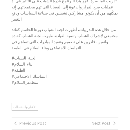
4. تدريب المناصرة: عزز هذا البرنامج قدرة الشباب على التأثير في
عمليات صنع القرار والدعوة إلى القضايا التي تهم مجتمعاتهم. إنه
يمكّنهم من أن يكونوا مشاركين نشطين في صياغة السياسات ودفع
التغيير.
من خلال هذه التدريبات، أظهرت لجنة الشباب دورها الحاسم كقائد
مجتمعي لإشراك الشباب وتنمية القيادة. ظهرت لجنة الشباب كقادة
واثقين، قادرين على تصميم وتنفيذ المبادرات التي تساهم في
التماسك الاجتماعي وبناء السلام في الطبقة.
#لجنة_الشباب
#بناء_السلام
#الطبقة
#التماسك_الاجتماعي
#منظمة_السلام
الأخبار والنشاطات
Previous Post
Next Post