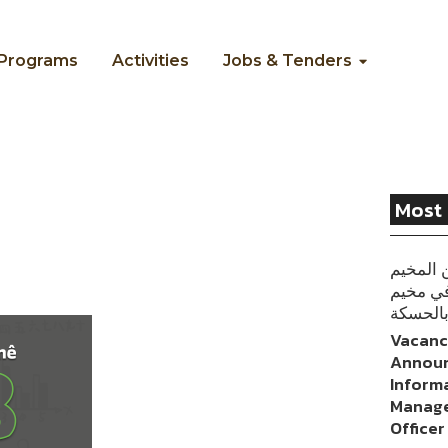
/Programs
Activities
Jobs & Tenders
Most 
 المخيم
في مخيم
بالحسكة
Vacan
Annou
Inform
Manage
Officer