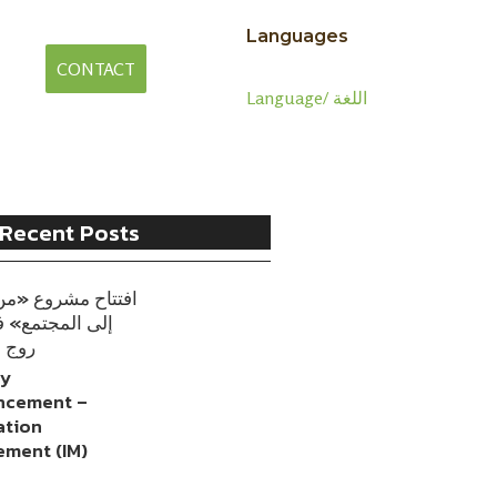
Languages
CONTACT
Language/ اللغة
Recent Posts
افتتاح مشروع «من
إلى المجتمع» 
روج 
cy
ncement –
ation
ment (IM)