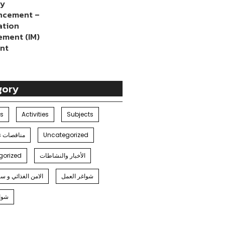
cy
ncement –
ation
ment (IM)
ant
gory
es
Activities
Subjects
Tenders مناقصات
Uncategorized
gorized
الأخبار والنشاطات
شواغر العمل
الامن الغذائي و س
شوا