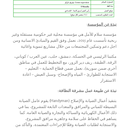
نبذة عن الم
ؤسسة
:
مؤسسة سلام للأمل هي مؤسسة محلية غير حكومية مستقلة وغير
ربحية تأسست عام 2015، نعمل وفق القيم والمبادئ الانسانية ومن
اجل دعم وتمكين المجتمعات من خلال مشاريع تنموية واغاثية
مكتبنا الرئيسي في الحسكة، دمشق، حلب، عين العرب / كوباني،
الرقة، الطبقة، ريف دير الزور، مع التخطيط للعمل في مناطق
أخرى ضمن سورية)، نعمل ضمن قطاع الحماية – التعليم –
الاستجابة للطوارئ – المياه والإصحاح- وسبل العيش – اعادة
الاستقرار
:نبذة عن طبيعة عمل مشرفة النظافة
Handyman) بتنفيذ أعمال الصيانة والإصلاح
يقوم عامل الصيانة (
البسيطة للمباني والمرافق والمعدات التابعة للمشروع، بما في
ذلك الأعمال الكهربائية والسباكة والنجارة والصيانة العامة. كما
يساهم في الحفاظ على سلامة وجاهزية مرافق المشروع،
والاستجابة لطلبات الصيانة وفقًا للإجراءات المعتمدة، والتأكد من