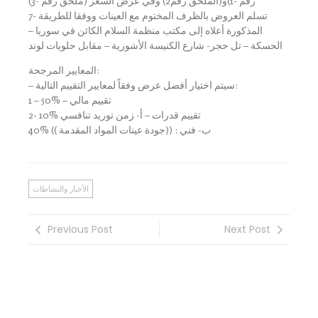
رقم -1)و(الملحق رقم2) وفي عرض السعر (ملحق رقم -3)
7- تسلم العروض بالظرف المختوم مع العينات ووفقا للطريقة
المذكورة أعلاه إلى مكتب منظمة السلام الكائن في سوريا –
الحسكة – تل حجر- شارع الكنيسة الأشورية – مقابل حلويات لوند
المعايير المرجحة:
– سيتم اختيار أفضل عرض وفقاً لمعايير التقييم التالية:
1 – تقييم مالي – %50
2- تقييم قدرات – أ- زمن توريد تنافسي %10
ب- فني : ((جودة عينات المواد المقدمة )) %40
الأخبار والنشاطات
Previous Post
Next Post