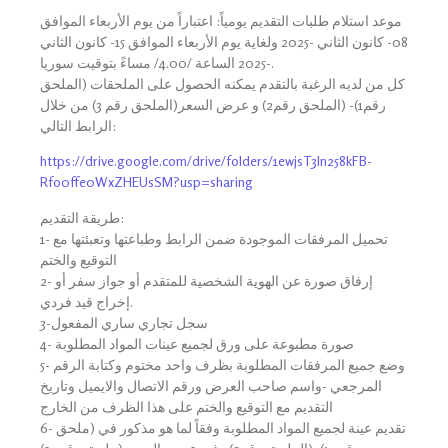
موعد استلام طلبات التقديم يومياً: اعتباراً من يوم الأربعاء الموافق
08- كانون الثاني -2025 ولغاية يوم الأربعاء الموافق 15- كانون الثاني
-2025 الساعة /4.00/ مساءً بتوقيت سوريا.
كل من لديه الرغبة بالتقدم يمكنه الحصول على الملحقات (الملحق
رقم1)- (الملحق رقم2) و عرض السعر(الملحق رقم 3) من خلال
الرابط التالي:
https://drive.google.com/drive/folders/1ewjsT3In258kFB-
Rfo0ffe0WxZHEUsSM?usp=sharing
طريقة التقديم:
1- تحميل المرفقات الموجودة ضمن الرابط وطباعتها وتعبئتها مع
التوقيع والختم
2- إرفاق صورة عن الهوية الشخصية للمتقدم أو جواز سفر أو
إخراج قيد فردي.
3-سجل تجاري ساري المفعول
4- صورة مطبوعة على ورق لجميع عينات المواد المطلوبة
5- وضع جميع المرفقات المطلوبة بظرف واحد مختوم وكتابة الرقم
المرجعي -واسم صاحب العرض ورقم الاتصال والايميل وتاريخ
التقديم مع التوقيع والختم على هذا الظرف من الخارج
6- تقديم عينة لجميع المواد المطلوبة وفقاً لما هو مذكور في (ملحق